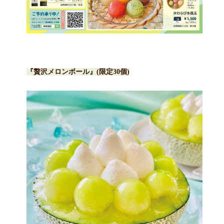
『贅沢メロンボール』(限定30個)