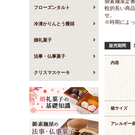
御素麺屋定
フローズンタルト
較的長い商
※時期によ
冷凍かりんとう饅頭
婚礼菓子
販売期間
法事・仏事菓子
内容
クリスマスケーキ
箱サイズ
アレルギー