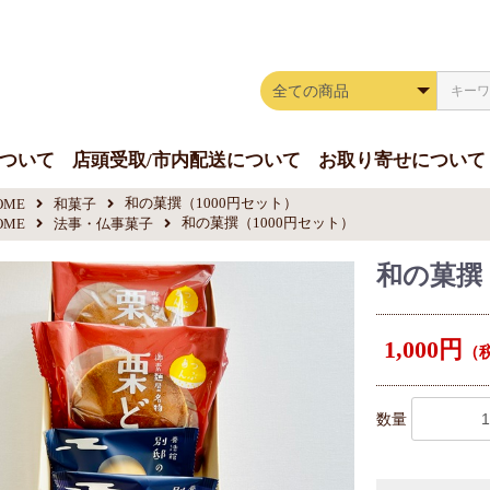
！
について
店頭受取/市内配送について
お取り寄せについて
和の菓撰（1000円セット）
OME
和菓子
和の菓撰（1000円セット）
OME
法事・仏事菓子
和の菓撰
1,000円
（税
数量