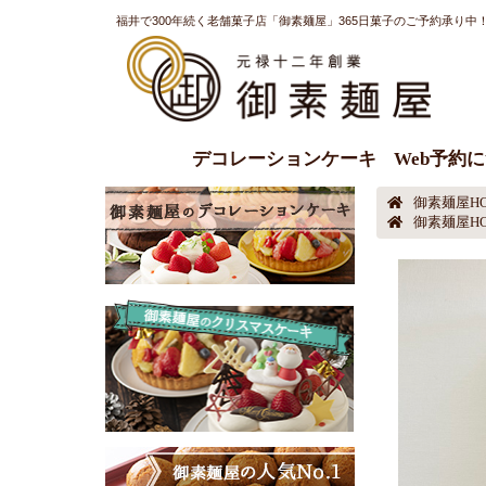
福井で300年続く老舗菓子店「御素麺屋」365日菓子のご予約承り中
デコレーションケーキ
Web予約
御素麺屋H
御素麺屋H