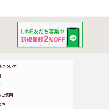
屋について
報
せ
るご質問
の声