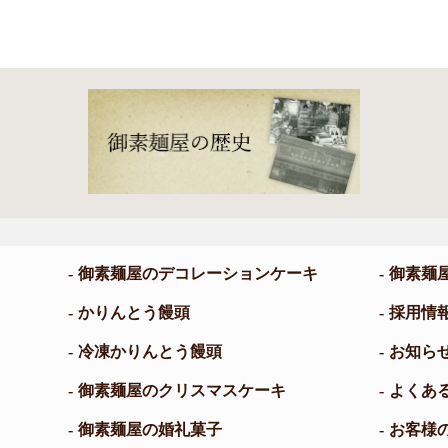
御素麺屋のデコレーションケーキ
御素麺
かりんとう饅頭
採用情
冷凍かりんとう饅頭
お知ら
御素麺屋のクリスマスケーキ
よくあ
御素麺屋の婚礼菓子
お客様