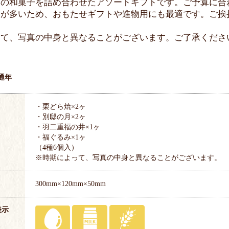
番の和菓子を詰め合わせたアソートギフトです。ご予算に合
品が多いため、おもたせギフトや進物用にも最適です。ご挨
って、写真の中身と異なることがございます。ご了承くださ
通年
・栗どら焼×2ヶ
・別邸の月×2ヶ
・羽二重福の井×1ヶ
・福ぐるみ×1ヶ
（4種6個入）
※時期によって、写真の中身と異なることがございます。
300mm×120mm×50mm
表示