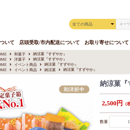
！
について
店頭受取/市内配送について
お取り寄せについて
納涼菓『すずやか』
OME
和菓子
納涼菓『すずやか』
OME
洋菓子
納涼菓『すずやか』
OME
イベント商品
納涼菓『すずやか』
OME
イベント商品
納涼菓
納涼菓『
2,500円
（税
数量