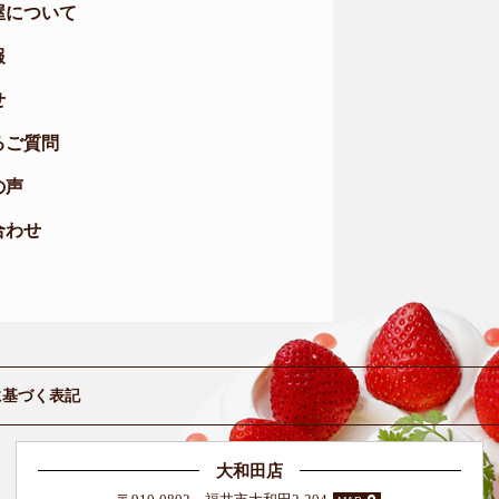
屋について
報
せ
るご質問
の声
合わせ
に基づく表記
大和田店