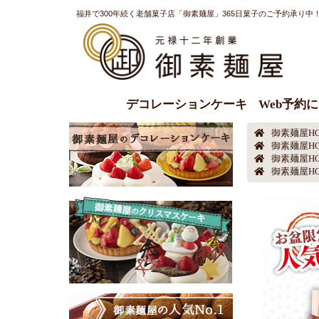
福井で300年続く老舗菓子店「御素麺屋」365日菓子のご予約承り中
デコレーションケーキ
Web予約
御素麺屋H
御素麺屋H
御素麺屋H
御素麺屋H