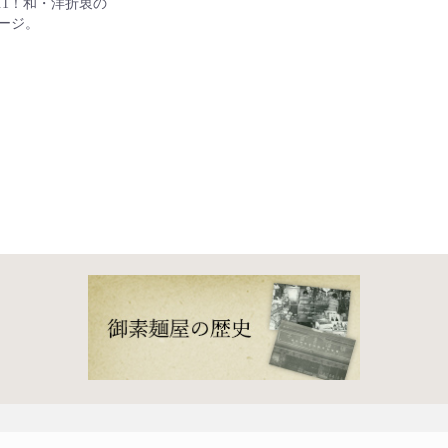
気No.1！和・洋折衷の
ージ。