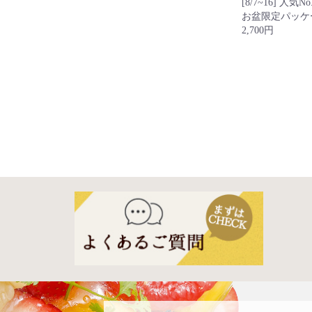
[8/7~16] 人
お盆限定パッケ
2,700円