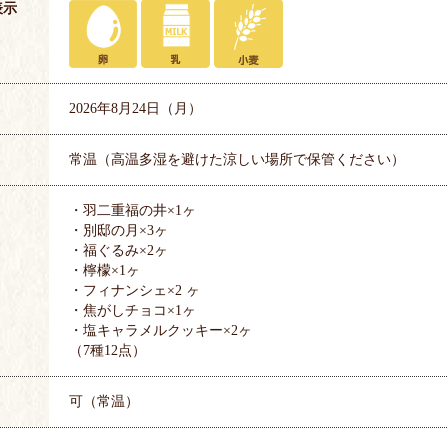
表示
2026年8月24日（月）
常温（高温多湿を避けた涼しい場所で保管ください）
・羽二重福の井×1ヶ
・別邸の月×3ヶ
・福ぐるみ×2ヶ
・檸檬×1ヶ
・フィナンシェ×2 ヶ
・焦がしチョコ×1ヶ
・塩キャラメルクッキー×2ヶ
（7種12点）
可（常温）