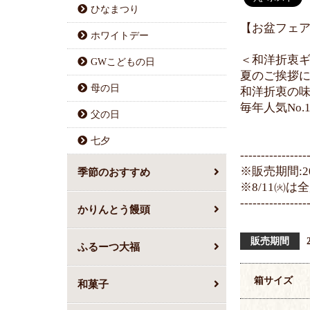
ひなまつり
【お盆フェ
ホワイトデー
＜和洋折衷
GWこどもの日
夏のご挨拶
母の日
和洋折衷の
毎年人気No
父の日
七夕
----------------
※販売期間:20
季節のおすすめ
※8/11㈫は
----------------
かりんとう饅頭
販売期間
ふるーつ大福
箱サイズ
和菓子